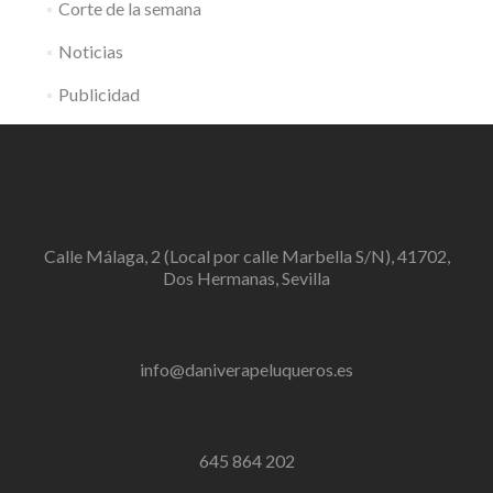
Corte de la semana
Noticias
Publicidad
Calle Málaga, 2 (Local por calle Marbella S/N), 41702,
Dos Hermanas, Sevilla
info@daniverapeluqueros.es
645 864 202